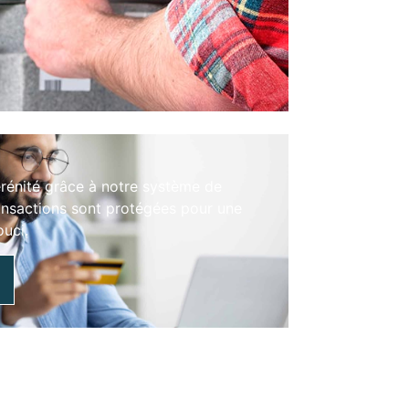
érénité grâce à notre système de
ansactions sont protégées pour une
ouci.