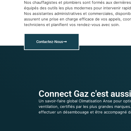
Nos chauffagistes et plombiers sont formés aux dernières
équipés des outils les plus modernes pour intervenir rapi
Nos assistantes administratives et commerciales, disponibl
assurent une prise en charge efficace de vos appels, coo
techniciens et planifient vos rendez-vous avec soin.
Contactez-Nous
Connect Gaz c'est aussi
Un savoir-faire global Climatisation Anse pour opt
ventilation, certifiés par les plus grandes marqu
effectuer un désembouage et être accompagné da