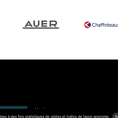
n du site
Mentions légales
nectgaz.com
okies à des fins statistiques de visites et trafics de façon anonyme.
A