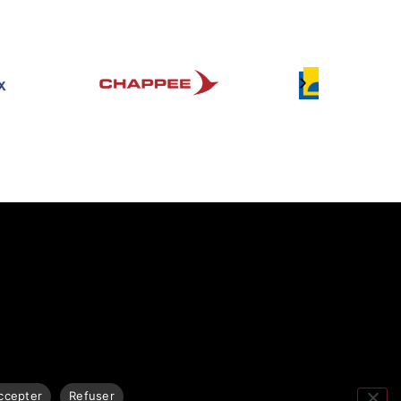
ccepter
Refuser