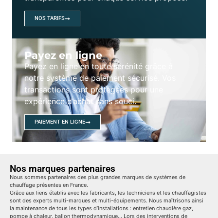
NOS TARIFS
Payez en ligne
Payez en ligne en toute sérénité grâce à
notre système de paiement sécurisé. Vos
transactions sont protégées pour une
expérience d’achat sans souci.
PAIEMENT EN LIGNE
Nos marques partenaires
Nous sommes partenaires des plus grandes marques de systèmes de
chauffage présentes en France.
Grâce aux liens établis avec les fabricants, les techniciens et les chauffagistes
sont des experts multi-marques et multi-équipements. Nous maîtrisons ainsi
la maintenance de tous les types d’installations : entretien chaudière gaz,
pompe à chaleur, ballon thermodynamique… Lors des interventions de