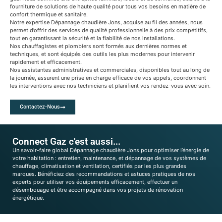
fourniture de solutions de haute qualité pour tous vos besoins en matière de
confort thermique et sanitaire.
Notre expertise Dépannage chaudière Jons, acquise au fil des années, nous
permet d’offrir des services de qualité professionnelle à des prix compétitifs,
tout en garantissant la sécurité et la fiabilité de nos installations.
Nos chauffagistes et plombiers sont formés aux dernières normes et
techniques, et sont équipés des outils les plus modernes pour intervenir
rapidement et efficacement.
Nos assistantes administratives et commerciales, disponibles tout au long de
la journée, assurent une prise en charge efficace de vos appels, coordonnent
les interventions avec nos techniciens et planifient vos rendez-vous avec soin.
Contactez-Nous
Connect Gaz c'est aussi...
Un savoir-faire global Dépannage chaudière Jons pour optimiser l’énergie de
votre habitation : entretien, maintenance, et dépannage de vos systèmes de
chauffage, climatisation et ventilation, certifiés par les plus grandes
marques. Bénéficiez des recommandations et astuces pratiques de nos
experts pour utiliser vos équipements efficacement, effectuer un
désembouage et être accompagné dans vos projets de rénovation
énergétique.