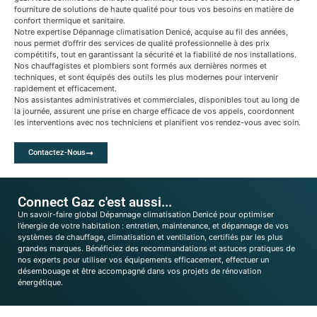
fourniture de solutions de haute qualité pour tous vos besoins en matière de
confort thermique et sanitaire.
Notre expertise Dépannage climatisation Denicé, acquise au fil des années,
nous permet d’offrir des services de qualité professionnelle à des prix
compétitifs, tout en garantissant la sécurité et la fiabilité de nos installations.
Nos chauffagistes et plombiers sont formés aux dernières normes et
techniques, et sont équipés des outils les plus modernes pour intervenir
rapidement et efficacement.
Nos assistantes administratives et commerciales, disponibles tout au long de
la journée, assurent une prise en charge efficace de vos appels, coordonnent
les interventions avec nos techniciens et planifient vos rendez-vous avec soin.
Contactez-Nous
Connect Gaz c'est aussi...
Un savoir-faire global Dépannage climatisation Denicé pour optimiser
l’énergie de votre habitation : entretien, maintenance, et dépannage de vos
systèmes de chauffage, climatisation et ventilation, certifiés par les plus
grandes marques. Bénéficiez des recommandations et astuces pratiques de
nos experts pour utiliser vos équipements efficacement, effectuer un
désembouage et être accompagné dans vos projets de rénovation
énergétique.