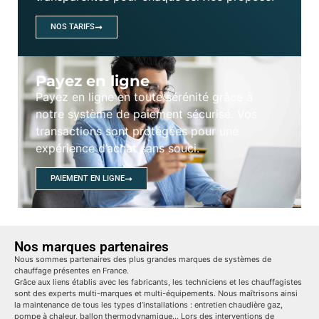
NOS TARIFS
Payez en ligne
Payez en ligne en toute sérénité grâce à
notre système de paiement sécurisé. Vos
transactions sont protégées pour une
expérience d’achat sans souci.
PAIEMENT EN LIGNE
Nos marques partenaires
Nous sommes partenaires des plus grandes marques de systèmes de
chauffage présentes en France.
Grâce aux liens établis avec les fabricants, les techniciens et les chauffagistes
sont des experts multi-marques et multi-équipements. Nous maîtrisons ainsi
la maintenance de tous les types d’installations : entretien chaudière gaz,
pompe à chaleur, ballon thermodynamique… Lors des interventions de