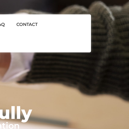
AQ
CONTACT
ully
ation