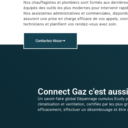
Nos chauffagistes et plombiers sont formés aux dernières
équipés des outils les plus modernes pour intervenir rapi
Nos assistantes administratives et commerciales, disponibl
assurent une prise en charge efficace de vos appels, coo
techniciens et planifient vos rendez-vous avec soin.
Contactez-Nous
Connect Gaz c'est aussi
Un savoir-faire global Dépannage cumulus Ecully p
climatisation et ventilation, certifiés par les pl
efficacement, effectuer un désembouage et être 