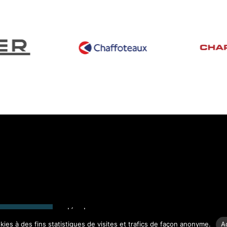
n du site
Mentions légales
nectgaz.com
okies à des fins statistiques de visites et trafics de façon anonyme.
A