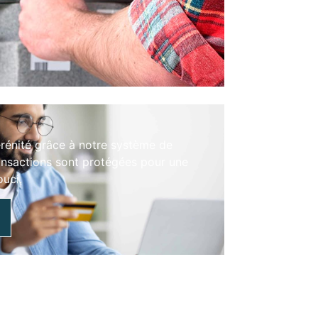
érénité grâce à notre système de
ansactions sont protégées pour une
ouci.