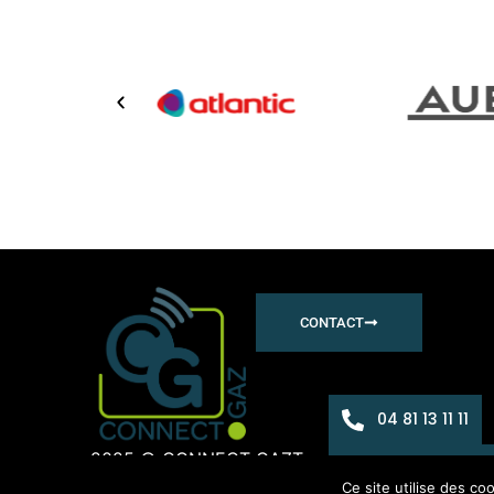
CONTACT
04 81 13 11 11
2025 © CONNECT GAZ
Tous droits réservés
Pla
contact@con
Ce site utilise des co