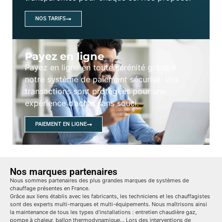
NOS TARIFS
Payez en ligne
Payez en ligne en toute sérénité grâce à
notre système de paiement sécurisé. Vos
transactions sont protégées pour une
expérience d’achat sans souci.
PAIEMENT EN LIGNE
Nos marques partenaires
Nous sommes partenaires des plus grandes marques de systèmes de
chauffage présentes en France.
Grâce aux liens établis avec les fabricants, les techniciens et les chauffagistes
sont des experts multi-marques et multi-équipements. Nous maîtrisons ainsi
la maintenance de tous les types d’installations : entretien chaudière gaz,
pompe à chaleur, ballon thermodynamique… Lors des interventions de