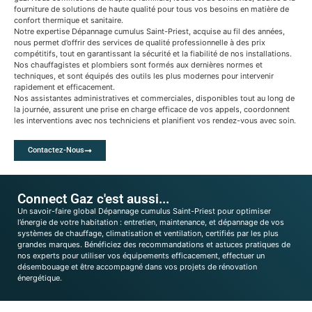
fourniture de solutions de haute qualité pour tous vos besoins en matière de
confort thermique et sanitaire.
Notre expertise Dépannage cumulus Saint-Priest, acquise au fil des années,
nous permet d’offrir des services de qualité professionnelle à des prix
compétitifs, tout en garantissant la sécurité et la fiabilité de nos installations.
Nos chauffagistes et plombiers sont formés aux dernières normes et
techniques, et sont équipés des outils les plus modernes pour intervenir
rapidement et efficacement.
Nos assistantes administratives et commerciales, disponibles tout au long de
la journée, assurent une prise en charge efficace de vos appels, coordonnent
les interventions avec nos techniciens et planifient vos rendez-vous avec soin.
Contactez-Nous
Connect Gaz c'est aussi...
Un savoir-faire global Dépannage cumulus Saint-Priest pour optimiser
l’énergie de votre habitation : entretien, maintenance, et dépannage de vos
systèmes de chauffage, climatisation et ventilation, certifiés par les plus
grandes marques. Bénéficiez des recommandations et astuces pratiques de
nos experts pour utiliser vos équipements efficacement, effectuer un
désembouage et être accompagné dans vos projets de rénovation
énergétique.