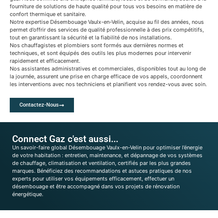
fourniture de solutions de haute qualité pour tous vos besoins en matière de
confort thermique et sanitaire.
Notre expertise Désembouage Vaulx-en-Velin, acquise au fil des années, nous
permet d’offrir des services de qualité professionnelle à des prix compétitifs,
tout en garantissant la sécurité et la fiabilité de nos installations.
Nos chauffagistes et plombiers sont formés aux dernières normes et
techniques, et sont équipés des outils les plus modernes pour intervenir
rapidement et efficacement.
Nos assistantes administratives et commerciales, disponibles tout au long de
la journée, assurent une prise en charge efficace de vos appels, coordonnent
les interventions avec nos techniciens et planifient vos rendez-vous avec soin.
Contactez-Nous
Connect Gaz c'est aussi...
Un savoir-faire global Désembouage Vaulx-en-Velin pour optimiser l’énergie
de votre habitation : entretien, maintenance, et dépannage de vos systèmes
de chauffage, climatisation et ventilation, certifiés par les plus grandes
marques. Bénéficiez des recommandations et astuces pratiques de nos
experts pour utiliser vos équipements efficacement, effectuer un
désembouage et être accompagné dans vos projets de rénovation
énergétique.