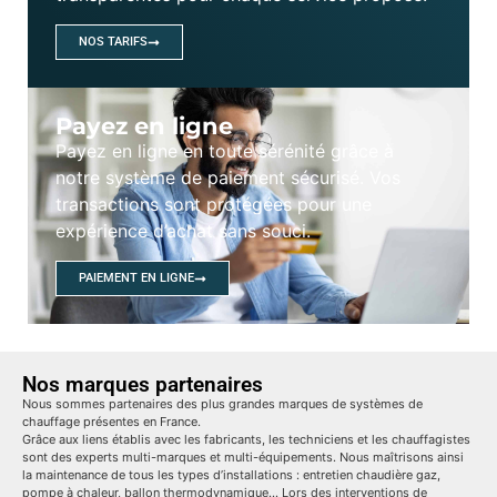
NOS TARIFS
Payez en ligne
Payez en ligne en toute sérénité grâce à
notre système de paiement sécurisé. Vos
transactions sont protégées pour une
expérience d’achat sans souci.
PAIEMENT EN LIGNE
Nos marques partenaires
Nous sommes partenaires des plus grandes marques de systèmes de
chauffage présentes en France.
Grâce aux liens établis avec les fabricants, les techniciens et les chauffagistes
sont des experts multi-marques et multi-équipements. Nous maîtrisons ainsi
la maintenance de tous les types d’installations : entretien chaudière gaz,
pompe à chaleur, ballon thermodynamique… Lors des interventions de