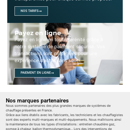
NOS TARIFS
Payez en ligne
Payez en ligne en toute sérénité grâce à
notre système de paiement sécurisé. Vos
transactions sont protégées pour une
expérience d’achat sans souci.
PAIEMENT EN LIGNE
Nos marques partenaires
Nous sommes partenaires des plus grandes marques de systèmes de
chauffage présentes en France.
Grâce aux liens établis avec les fabricants, les techniciens et les chauffagistes
sont des experts multi-marques et multi-équipements. Nous maîtrisons ainsi
la maintenance de tous les types d’installations : entretien chaudière gaz,
pompe à chaleur, ballon thermodynamique… Lors des interventions de