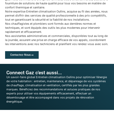
fourniture de solutions de haute qualité pour tous vos besoins en matière de
confort thermique et sanitaire.
Notre expertise Entretien climatisation Oullins, acquise au fil des années, nous
permet d’offrir des services de qualité professionnelle à des prix compétitifs,
tout en garantissant la sécurité et la fiabilité de nos installations.
Nos chauffagistes et plombiers sont formés aux dernières normes et
techniques, et sont équipés des outils les plus modernes pour intervenir
rapidement et efficacement.
Nos assistantes administratives et commerciales, disponibles tout au long de
la journée, assurent une prise en charge efficace de vos appels, coordonnent
les interventions avec nos techniciens et planifient vos rendez-vous avec soin.
Contactez-Nous
Connect Gaz c'est aussi...
Un savoir-faire global Entretien climatisation Oullins pour optimiser l’énergie
de votre habitation : entretien, maintenance, et dépannage de vos systèmes
de chauffage, climatisation et ventilation, certifiés par les plus grandes
marques. Bénéficiez des recommandations et astuces pratiques de nos
experts pour utiliser vos équipements efficacement, effectuer un
désembouage et être accompagné dans vos projets de rénovation
énergétique.