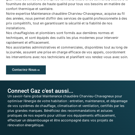
fourniture de solutions de haute qualité pour tous vos besoins en matière de
confort thermique et sanitaire.
Notre expertise Maintenance chaudière Charvieu-Chavagneux, acquise au fil
des années, nous permet d’offrir des services de qualité professionnelle à des
prix compétitifs, tout en garantissant la sécurité et la fiabilité de nos
installations.
Nos chauffagistes et plombiers sont formés aux dernières normes et
techniques, et sont équipés des outils les plus modernes pour intervenir
rapidement et efficacement.
Nos assistantes administratives et commerciales, disponibles tout au long de
la journée, assurent une prise en charge efficace de vos appels, coordonnent
les interventions avec nos techniciens et planifient vos rendez-vous avec soin.
Contactez-Nous
Connect Gaz c'est aussi...
Un savoir-faire global Maintenance chaudière Charvieu-Chavagneux pour
optimiser l’énergie de votre habitation : entretien, maintenance, et dépannage
de vos systèmes de chauffage, climatisation et ventilation, certifiés par les
plus grandes marques. Bénéficiez des recommandations et astuces
pratiques de nos experts pour utiliser vos équipements efficacement,
effectuer un désembouage et être accompagné dans vos projets de
rénovation énergétique.