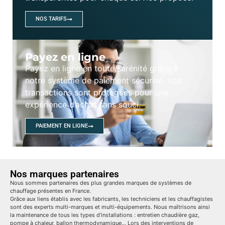
NOS TARIFS
Payez en ligne
Payez en ligne en toute sérénité grâce à
notre système de paiement sécurisé. Vos
transactions sont protégées pour une
expérience d’achat sans souci.
PAIEMENT EN LIGNE
Nos marques partenaires
Nous sommes partenaires des plus grandes marques de systèmes de
chauffage présentes en France.
Grâce aux liens établis avec les fabricants, les techniciens et les chauffagistes
sont des experts multi-marques et multi-équipements. Nous maîtrisons ainsi
la maintenance de tous les types d’installations : entretien chaudière gaz,
pompe à chaleur, ballon thermodynamique… Lors des interventions de