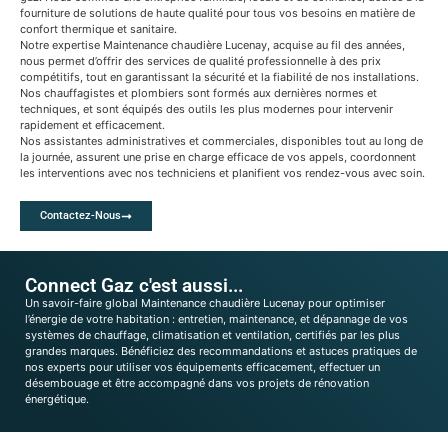
fourniture de solutions de haute qualité pour tous vos besoins en matière de
confort thermique et sanitaire.
Notre expertise Maintenance chaudière Lucenay, acquise au fil des années,
nous permet d’offrir des services de qualité professionnelle à des prix
compétitifs, tout en garantissant la sécurité et la fiabilité de nos installations.
Nos chauffagistes et plombiers sont formés aux dernières normes et
techniques, et sont équipés des outils les plus modernes pour intervenir
rapidement et efficacement.
Nos assistantes administratives et commerciales, disponibles tout au long de
la journée, assurent une prise en charge efficace de vos appels, coordonnent
les interventions avec nos techniciens et planifient vos rendez-vous avec soin.
Contactez-Nous
Connect Gaz c'est aussi...
Un savoir-faire global Maintenance chaudière Lucenay pour optimiser
l’énergie de votre habitation : entretien, maintenance, et dépannage de vos
systèmes de chauffage, climatisation et ventilation, certifiés par les plus
grandes marques. Bénéficiez des recommandations et astuces pratiques de
nos experts pour utiliser vos équipements efficacement, effectuer un
désembouage et être accompagné dans vos projets de rénovation
énergétique.