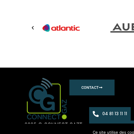
CONTACT
04 81 13 11 11
2025 © CONNECT GAZ
Tous droits réservés
Pla
contact@con
Ce site utilise des co