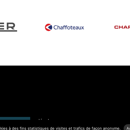
n du site
Mentions légales
nectgaz.com
okies à des fins statistiques de visites et trafics de façon anonyme.
A