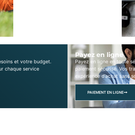
Payez en ligne
soins et votre budget.
Payez en ligne en toute s
ur chaque service
paiement sécurisé. Vos tr
expérience d’achat sans s
PAIEMENT EN LIGNE