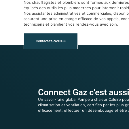
Nos chauffagistes et plombiers sont formés aux dernières
équipés des outils les plus modernes pour intervenir rapi
Nos assistantes administratives et commerciales, disponibl
assurent une prise en charge efficace de vos appels, coo
techniciens et planifient vos rendez-vous avec soin.
Contactez-Nous
Connect Gaz c'est aussi
Un savoir-faire global Pompe à chaleur Caluire po
climatisation et ventilation, certifiés par les pl
efficacement, effectuer un désembouage et être 