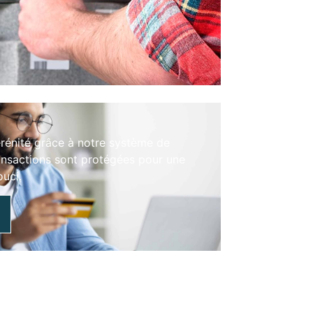
érénité grâce à notre système de
ansactions sont protégées pour une
ouci.