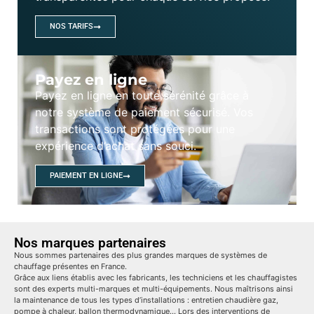
NOS TARIFS
Payez en ligne
Payez en ligne en toute sérénité grâce à
notre système de paiement sécurisé. Vos
transactions sont protégées pour une
expérience d’achat sans souci.
PAIEMENT EN LIGNE
Nos marques partenaires
Nous sommes partenaires des plus grandes marques de systèmes de
chauffage présentes en France.
Grâce aux liens établis avec les fabricants, les techniciens et les chauffagistes
sont des experts multi-marques et multi-équipements. Nous maîtrisons ainsi
la maintenance de tous les types d’installations : entretien chaudière gaz,
pompe à chaleur, ballon thermodynamique… Lors des interventions de