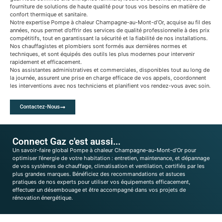
fourniture de solutions de haute qualité pour tous vos besoins en matière de
confort thermique et sanitaire.
Notre expertise Pompe à chaleur Champagne-au-Mont-d’Or, acquise au fil des
années, nous permet d’offrir des services de qualité professionnelle à des prix
compétitifs, tout en garantissant la sécurité et la fiabilité de nos installations.
Nos chauffagistes et plombiers sont formés aux dernières normes et
techniques, et sont équipés des outils les plus modernes pour intervenir
rapidement et efficacement.
Nos assistantes administratives et commerciales, disponibles tout au long de
la journée, assurent une prise en charge efficace de vos appels, coordonnent
les interventions avec nos techniciens et planifient vos rendez-vous avec soin.
Contactez-Nous
Connect Gaz c'est aussi...
Un savoir-faire global Pompe à chaleur Champagne-au-Mont-d’Or pour
optimiser l’énergie de votre habitation : entretien, maintenance, et dépannage
de vos systèmes de chauffage, climatisation et ventilation, certifiés par les
plus grandes marques. Bénéficiez des recommandations et astuces
pratiques de nos experts pour utiliser vos équipements efficacement,
effectuer un désembouage et être accompagné dans vos projets de
rénovation énergétique.