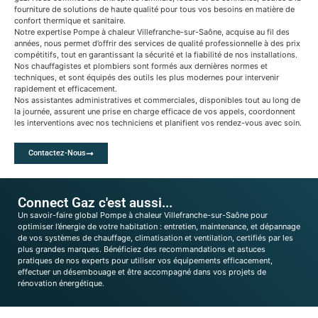
fourniture de solutions de haute qualité pour tous vos besoins en matière de
confort thermique et sanitaire.
Notre expertise Pompe à chaleur Villefranche-sur-Saône, acquise au fil des
années, nous permet d’offrir des services de qualité professionnelle à des prix
compétitifs, tout en garantissant la sécurité et la fiabilité de nos installations.
Nos chauffagistes et plombiers sont formés aux dernières normes et
techniques, et sont équipés des outils les plus modernes pour intervenir
rapidement et efficacement.
Nos assistantes administratives et commerciales, disponibles tout au long de
la journée, assurent une prise en charge efficace de vos appels, coordonnent
les interventions avec nos techniciens et planifient vos rendez-vous avec soin.
Contactez-Nous
Connect Gaz c'est aussi...
Un savoir-faire global Pompe à chaleur Villefranche-sur-Saône pour
optimiser l’énergie de votre habitation : entretien, maintenance, et dépannage
de vos systèmes de chauffage, climatisation et ventilation, certifiés par les
plus grandes marques. Bénéficiez des recommandations et astuces
pratiques de nos experts pour utiliser vos équipements efficacement,
effectuer un désembouage et être accompagné dans vos projets de
rénovation énergétique.