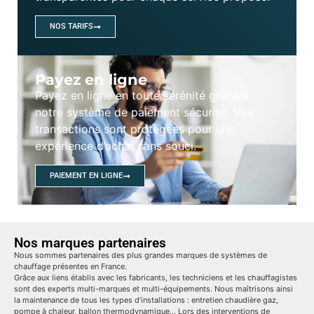
NOS TARIFS
Payez en ligne
Payez en ligne en toute sérénité grâce à
notre système de paiement sécurisé. Vos
transactions sont protégées pour une
expérience d’achat sans souci.
PAIEMENT EN LIGNE
Nos marques partenaires
Nous sommes partenaires des plus grandes marques de systèmes de
chauffage présentes en France.
Grâce aux liens établis avec les fabricants, les techniciens et les chauffagistes
sont des experts multi-marques et multi-équipements. Nous maîtrisons ainsi
la maintenance de tous les types d’installations : entretien chaudière gaz,
pompe à chaleur, ballon thermodynamique… Lors des interventions de